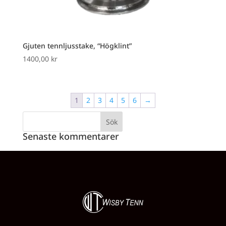
Gjuten tennljusstake, “Högklint”
1400,00
kr
1
2
3
4
5
6
→
Senaste kommentarer