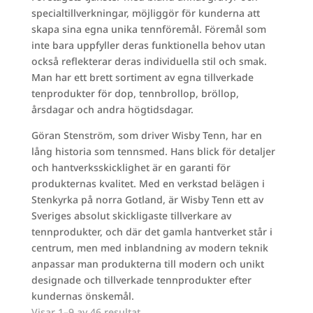
specialtillverkningar, möjliggör för kunderna att
skapa sina egna unika tennföremål. Föremål som
inte bara uppfyller deras funktionella behov utan
också reflekterar deras individuella stil och smak.
Man har ett brett sortiment av egna tillverkade
tenprodukter för dop, tennbrollop, bröllop,
årsdagar och andra högtidsdagar.
Göran Stenström, som driver Wisby Tenn, har en
lång historia som tennsmed. Hans blick för detaljer
och hantverksskicklighet är en garanti för
produkternas kvalitet. Med en verkstad belägen i
Stenkyrka på norra Gotland, är Wisby Tenn ett av
Sveriges absolut skickligaste tillverkare av
tennprodukter, och där det gamla hantverket står i
centrum, men med inblandning av modern teknik
anpassar man produkterna till modern och unikt
designade och tillverkade tennprodukter efter
kundernas önskemål.
Visar 1–9 av 46 resultat