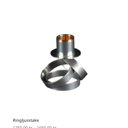
Ringljusstake
Prisintervall:
1250,00
kr
–
1650,00
kr