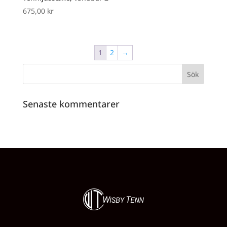
675,00
kr
1
2
→
Senaste kommentarer