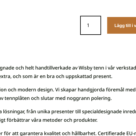
Servettring
i
Lägg till i
tenn
mängd
ignade och helt handtillverkade av Wisby tenn i vår verksta
extra, och som är en bra och uppskattad present.
tion och modern design. Vi skapar handgjorda föremål med 
av tennplåten och slutar med noggrann polering.
 lösningar, från unika presenter till specialdesignade inred
ndigt förbättrar våra metoder och produkter.
 för att garantera kvalitet och hållbarhet. Certifierade EU