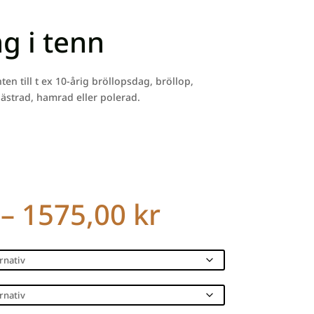
ng i tenn
ten till t ex 10-årig bröllopsdag, bröllop,
ästrad, hamrad eller polerad.
Prisinterval
–
1575,00
kr
310,00 kr
till
1575,00 kr